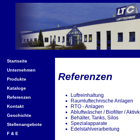
Startseite
Unternehmen
Referenzen
Produkte
Kataloge
Luftreinhaltung
Referenzen
Raumluftechnische Anlagen
RTO - Anlagen
Kontakt
Abluftwäscher / Biofilter / Aktivk
Geschichte
Behälter, Tanks, Silos
Spezialapparate
Stellenangebote
Edelstahlverarbeitung
F & E